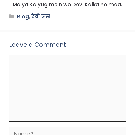
Maiya Kalyug mein wo Devi Kalka ho maa.
Categories
Blog
,
देवी जस
Leave a Comment
Comment
Name