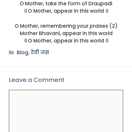
O Mother, take the form of Draupadi
।। O Mother, appear in this world ।।
O Mother, remembering your praises (2)
Mother Bhavani, appear in this world
।। O Mother, appear in this world ।।
Categories
Blog
,
देवी जस
Leave a Comment
Comment