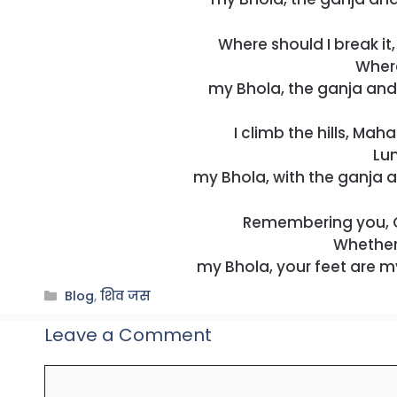
Where should I break i
Where
my Bhola, the ganja and
I climb the hills, Ma
Lun
my Bhola, with the ganja a
Remembering you, O 
Whether
my Bhola, your feet are m
Categories
Blog
,
शिव जस
Leave a Comment
Comment