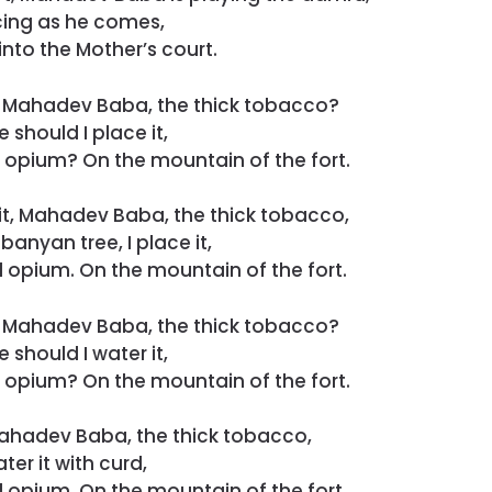
ing as he comes,
into the Mother’s court.
t, Mahadev Baba, the thick tobacco?
 should I place it,
 opium? On the mountain of the fort.
e it, Mahadev Baba, the thick tobacco,
banyan tree, I place it,
 opium. On the mountain of the fort.
t, Mahadev Baba, the thick tobacco?
 should I water it,
 opium? On the mountain of the fort.
, Mahadev Baba, the thick tobacco,
ater it with curd,
 opium. On the mountain of the fort.