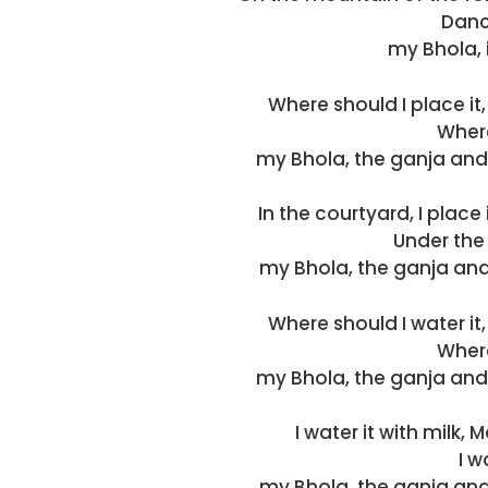
Danc
my Bhola, 
Where should I place i
Where
my Bhola, the ganja and
In the courtyard, I plac
Under the 
my Bhola, the ganja and
Where should I water i
Where
my Bhola, the ganja and
I water it with milk
I w
my Bhola, the ganja and