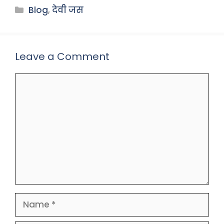
Categories
Blog
,
देवी जस
Leave a Comment
Comment
Name