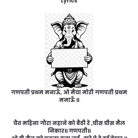
Lyrics
गणपती प्रथम मनाऊँ, ओ मैया मोरी गणपती प्रथम
मनाऊँ ॥
चैत महिना गौरा नहाने को बैठी रे ,घीस घीस मैल
निकार॥ गणपती॥