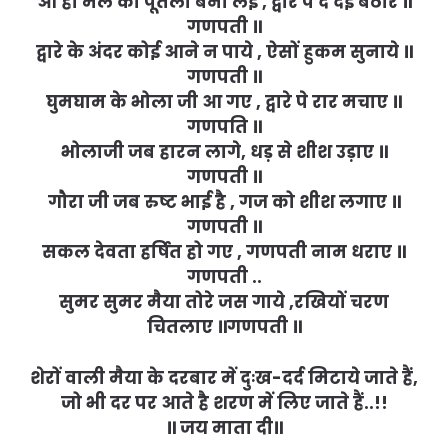
ओ ही मैल को पूतला बना लई , द्वारे पे दे दई बेठार ॥
गणपती ॥
द्वारे के अंदर कोई आने न पाये , ऐसों हुकम सुनाये ॥
गणपती ॥
घुमघाम के भोला जी आ गए , द्वारे पे रार मचाए ॥
गणपति ॥
भोलाजी जब हारन लागे, धड़ से शीश उड़ाए ॥
गणपती ॥
गौरा जी जब रुष्ट भाई है , गज को शीश लगाए ॥
गणपती ॥
सकल देवता हर्षित हो गए , गणपती नाम धराए ॥
गणपती ..
सुमर सुमर मैया तोरे जस गाये ,रखियों चरण
चितलाए ॥गणपती ॥
शेरों वाली मैया के दरबार में दुःख-दर्द मिटाये जाते हैं,
जो भी दर पर आते है शरण में लिए जाते हैं..!!
॥ जय माता दी॥