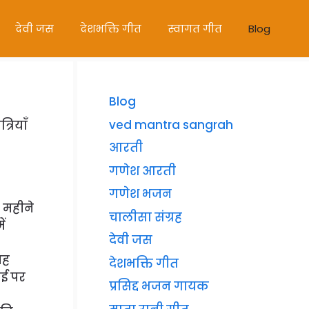
देवी जस
देशभक्ति गीत
स्वागत गीत
Blog
Blog
ved mantra sangrah
्रियाँ
आरती
गणेश आरती
गणेश भजन
े महीने
चालीसा संग्रह
ें
देवी जस
यह
देशभक्ति गीत
ाई पर
प्रसिद्द भजन गायक