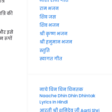
माता रानी गीत
्रि
राम भजन
त्रि की
शिव जस
शिव भजन
ै और इसे
श्री कृष्ण भजन
न रूपों
श्री हनुमान भजन
स्तुति
स्वागत गीत
नाचे धिन धिन धिनतक
Naache Dhin Dhin Dhintak
Lyrics In Hindi
आरती श्री शनिदेव जी Aarti Shri