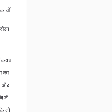
ार्यों
ालीसा
्गा कवच
मा का
पा और
 में
 के नौ