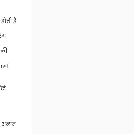
होती हैं
रंग
ा की
वाहन
्धि
च अत्यंत