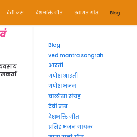
देवी जस
देशभक्ति गीत
स्वागत गीत
Blog
वं
Blog
ved mantra sangrah
आरती
 व्यवसाय
ंगलकर्ता
गणेश आरती
गणेश भजन
चालीसा संग्रह
देवी जस
देशभक्ति गीत
प्रसिद्द भजन गायक