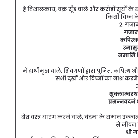
हे विशालकाय, वक्र सूँड वाले और करोड़ों सूर्यों के
किसी विघ्न क
2. गजा
गजानन
कपित्थ
उमासु
नमामि व
मैं हाथीमुख वाले, शिवगणों द्वारा पूजित, कपित्थ और
सभी दुखों और विघ्नों का नाश करने
शुक्लाम्बरधरं
प्रसन्नवदनं 
श्वेत वस्त्र धारण करने वाले, चंद्रमा के समान उज्
से जीवन क
श्री 