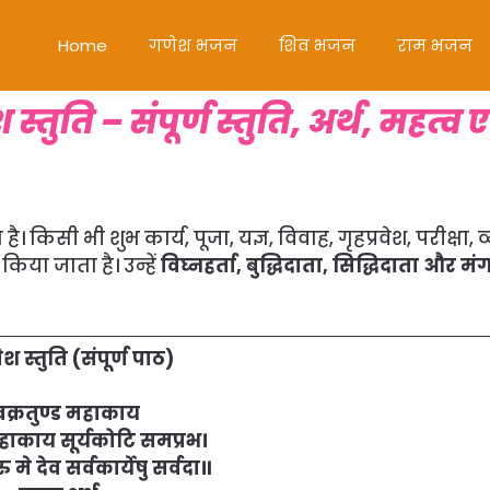
Home
गणेश भजन
शिव भजन
राम भजन
तुति – संपूर्ण स्तुति, अर्थ, महत्व ए
ै। किसी भी शुभ कार्य, पूजा, यज्ञ, विवाह, गृहप्रवेश, परीक्षा,
िया जाता है। उन्हें
विघ्नहर्ता, बुद्धिदाता, सिद्धिदाता और म
ेश स्तुति (संपूर्ण पाठ)
 वक्रतुण्ड महाकाय
महाकाय सूर्यकोटि समप्रभ।
रु मे देव सर्वकार्येषु सर्वदा॥