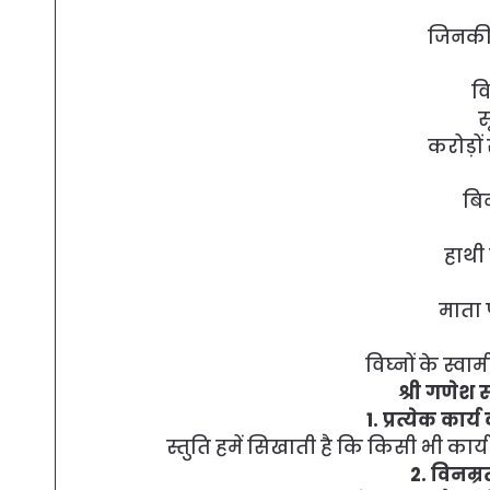
जिनकी सू
व
स
करोड़ों
बि
हाथी
माता प
विघ्नों के स्व
श्री गणेश स
1. प्रत्येक कार
स्तुति हमें सिखाती है कि किसी भी का
2. विनम्