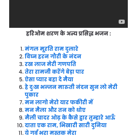
हरिओम शरण के अन्य प्रसिद्ध भजन :
मंगल मूरति राम दुलारे
विघ्न हरन गौरी के नंदन
रख लाज मेरी गणपति
तेरा रामजी करेंगे बेड़ा पार
ऐसा प्यार बहा दे मैया
हे दुःख भन्जन मारुती नंदन सुन लो मेरी
पुकार
मन लागो मेरो यार फकीरी में
मन मैला और तन को धोए
मैली चादर ओढ़ के कैसे द्वार तुम्हारे आऊँ
दाता एक राम, भिखारी सारी दुनिया
ये गर्व भरा मस्तक मेरा