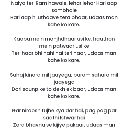
Naiya teri Ram hawale, lehar lehar Hari aap
sambhale
Hari aap hi uthaave tera bhaar, udaas man
kahe ko kare.
Kaabu mein manjhdhaar usi ke, haathon
mein patwaar usi ke
Teri haar bhi nahi hai teri haar, udaas man
kahe ko kare.
Sahaj kinara mil jaayega, param sahara mil
jaayega
Dori saunp ke to dekh ek baar, udaas man
kahe ko kare.
Gar nirdosh tujhe kya dar hai, pag pag par
saathi Ishwar hai
Zara bhavna se kijiye pukaar, udaas man